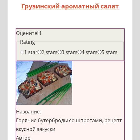
Грузинский ароматный салат
Оцените!!!
Rating
1 star
2 stars
3 stars
4 stars
5 stars
Название:
Горячие бутерброды со шпротами, рецепт
вкусной закуски
Автор