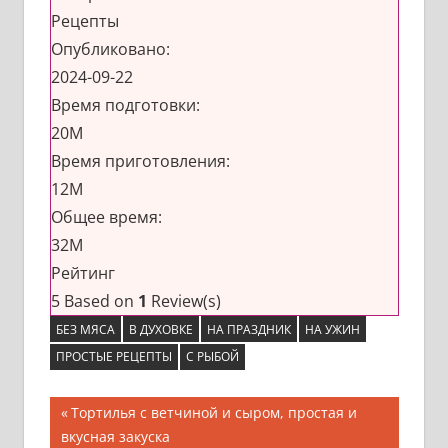
Рецепты
Опубликовано:
2024-09-22
Время подготовки:
20M
Время приготовления:
12M
Общее время:
32M
Рейтинг
5
Based on
1
Review(s)
БЕЗ МЯСА
В ДУХОВКЕ
НА ПРАЗДНИК
НА УЖИН
ПРОСТЫЕ РЕЦЕПТЫ
С РЫБОЙ
Навигация
Предыдущая
Тортилья с ветчиной и сыром, простая и
запись;
вкусная закуска