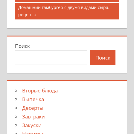
по
Следующая
Домашний гамбургер с двумя видами сыра,
записям
запись:
рецепт
Поиск
Поиск
Вторые блюда
Выпечка
Десерты
Завтраки
Закуски
Напитки