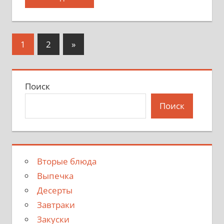
Пагинация
Следующие
1
2
»
записи
записей
Поиск
Поиск
Вторые блюда
Выпечка
Десерты
Завтраки
Закуски