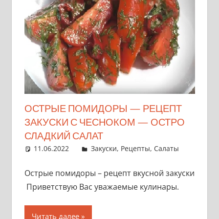
ОСТРЫЕ ПОМИДОРЫ — РЕЦЕПТ
ЗАКУСКИ С ЧЕСНОКОМ — ОСТРО
СЛАДКИЙ САЛАТ
11.06.2022
admin
Закуски
,
Рецепты
,
Салаты
Острые помидоры – рецепт вкусной закуски
Приветствую Вас уважаемые кулинары.
Читать далее