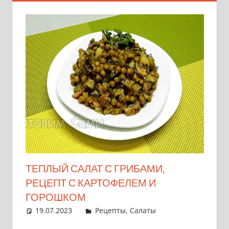
ТЕПЛЫЙ САЛАТ С ГРИБАМИ,
РЕЦЕПТ С КАРТОФЕЛЕМ И
ГОРОШКОМ
19.07.2023
admin
Рецепты
,
Салаты