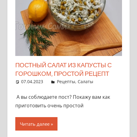
ПОСТНЫЙ САЛАТ ИЗ КАПУСТЫ С
ГОРОШКОМ, ПРОСТОЙ РЕЦЕПТ
07.04.2023
admin
Рецепты
,
Салаты
А вы соблюдаете пост? Покажу вам как
приготовить очень простой
Читать далее