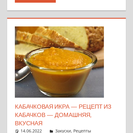
КАБАЧКОВАЯ ИКРА — РЕЦЕПТ ИЗ
КАБАЧКОВ — ДОМАШНЯЯ,
ВКУСНАЯ
14.06.2022
admin
Закуски
,
Рецепты