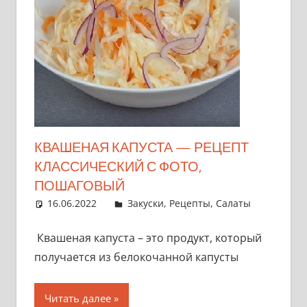
КВАШЕНАЯ КАПУСТА — РЕЦЕПТ
КЛАССИЧЕСКИЙ С ФОТО,
ПОШАГОВЫЙ
16.06.2022
admin
Закуски
,
Рецепты
,
Салаты
Квашеная капуста – это продукт, который
получается из белокочанной капусты
Читать далее