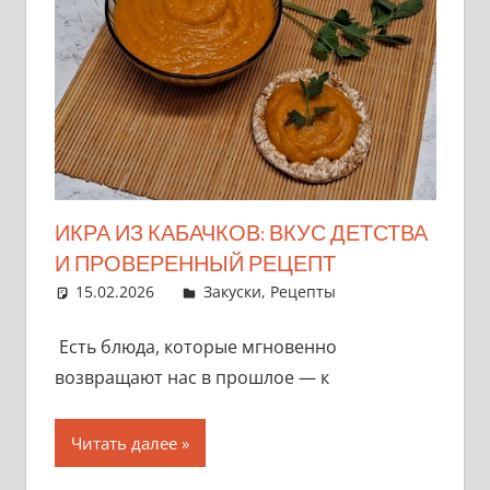
ИКРА ИЗ КАБАЧКОВ: ВКУС ДЕТСТВА
И ПРОВЕРЕННЫЙ РЕЦЕПТ
15.02.2026
admin
Закуски
,
Рецепты
Есть блюда, которые мгновенно
возвращают нас в прошлое — к
Читать далее