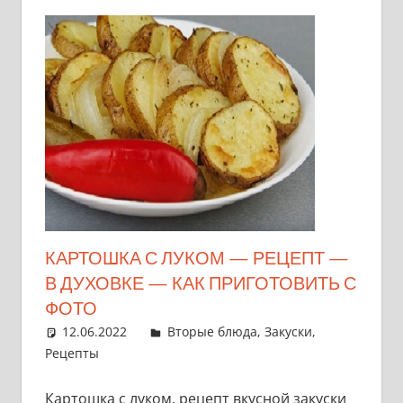
КАРТОШКА С ЛУКОМ — РЕЦЕПТ —
В ДУХОВКЕ — КАК ПРИГОТОВИТЬ С
ФОТО
12.06.2022
admin
Вторые блюда
,
Закуски
,
Рецепты
Картошка с луком, рецепт вкусной закуски