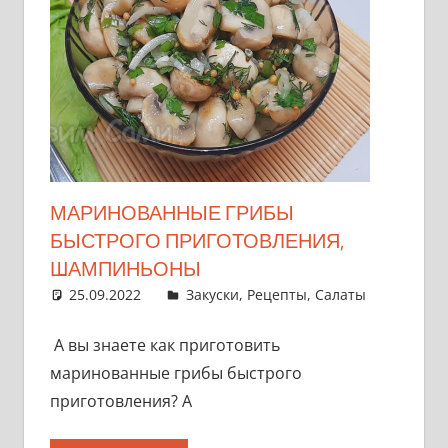
МАРИНОВАННЫЕ ГРИБЫ
БЫСТРОГО ПРИГОТОВЛЕНИЯ,
ШАМПИНЬОНЫ
25.09.2022
admin
Закуски
,
Рецепты
,
Салаты
А вы знаете как приготовить
маринованные грибы быстрого
приготовления? А