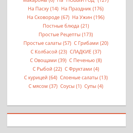
Макароны
(6)
На "НОВЫЙ ГОД"
(127)
На Пасху
(14)
На Праздник
(176)
На Сковороде
(67)
На Ужин
(196)
Постные блюда
(21)
Простые Рецепты
(173)
Простые салаты
(57)
С Грибами
(20)
С Колбасой
(23)
СЛАДКИЕ
(37)
С Овощами
(39)
С Печенью
(8)
С Рыбой
(22)
С Фруктами
(4)
С курицей
(64)
Слоеные салаты
(13)
С мясом
(37)
Соусы
(1)
Супы
(4)