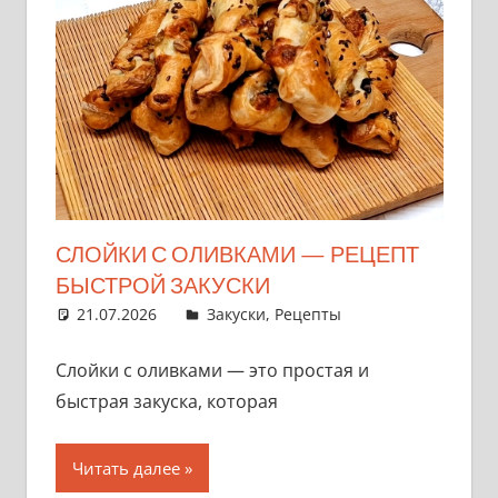
СЛОЙКИ С ОЛИВКАМИ — РЕЦЕПТ
БЫСТРОЙ ЗАКУСКИ
21.07.2026
admin
Закуски
,
Рецепты
Слойки с оливками — это простая и
быстрая закуска, которая
Читать далее