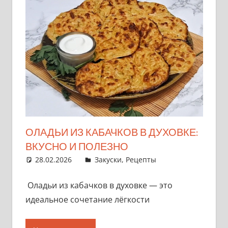
ОЛАДЬИ ИЗ КАБАЧКОВ В ДУХОВКЕ:
ВКУСНО И ПОЛЕЗНО
28.02.2026
admin
Закуски
,
Рецепты
Оладьи из кабачков в духовке — это
идеальное сочетание лёгкости