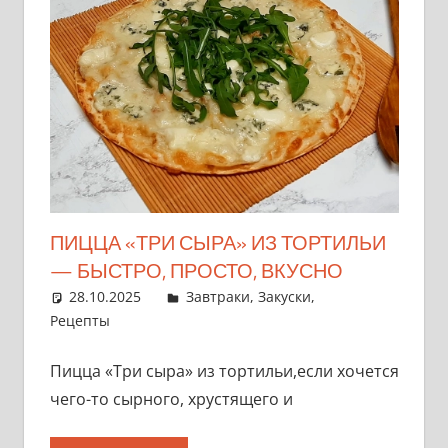
ПИЦЦА «ТРИ СЫРА» ИЗ ТОРТИЛЬИ
— БЫСТРО, ПРОСТО, ВКУСНО
28.10.2025
admin
Завтраки
,
Закуски
,
Рецепты
Пицца «Три сыра» из тортильи,если хочется
чего-то сырного, хрустящего и