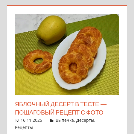
ЯБЛОЧНЫЙ ДЕСЕРТ В ТЕСТЕ —
ПОШАГОВЫЙ РЕЦЕПТ С ФОТО
16.11.2025
admin
Выпечка
,
Десерты
,
Рецепты