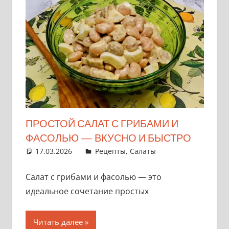
ПРОСТОЙ САЛАТ С ГРИБАМИ И
ФАСОЛЬЮ — ВКУСНО И БЫСТРО
17.03.2026
admin
Рецепты
,
Салаты
Салат с грибами и фасолью — это
идеальное сочетание простых
Читать далее