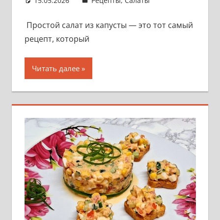
15.05.2026
admin
Рецепты
,
Салаты
Простой салат из капусты — это тот самый
рецепт, который
Читать далее