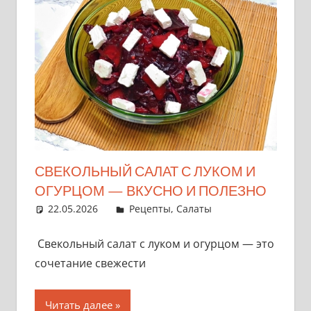
СВЕКОЛЬНЫЙ САЛАТ С ЛУКОМ И
ОГУРЦОМ — ВКУСНО И ПОЛЕЗНО
22.05.2026
admin
Рецепты
,
Салаты
Свекольный салат с луком и огурцом — это
сочетание свежести
Читать далее