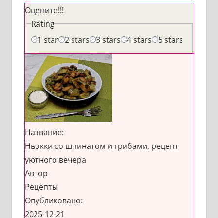
Оцените!!!
Rating
1 star
2 stars
3 stars
4 stars
5 stars
Название:
Ньокки со шпинатом и грибами, рецепт
уютного вечера
Автор
Рецепты
Опубликовано:
2025-12-21