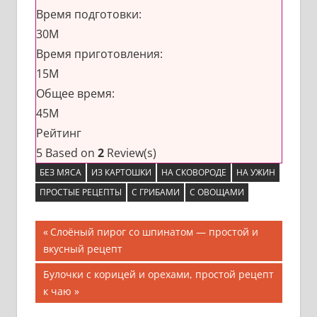
Время подготовки:
30M
Время приготовления:
15M
Общее время:
45M
Рейтинг
5
Based on
2
Review(s)
БЕЗ МЯСА
ИЗ КАРТОШКИ
НА СКОВОРОДЕ
НА УЖИН
ПРОСТЫЕ РЕЦЕПТЫ
С ГРИБАМИ
С ОВОЩАМИ
Навигация
Предыдущая
Слоёный пирог со шпинатом — простой и
запись;
вкусный рецепт
по
Следующая
Булочки с корицей и орехами, простой рецепт
записям
запись:
к чаю