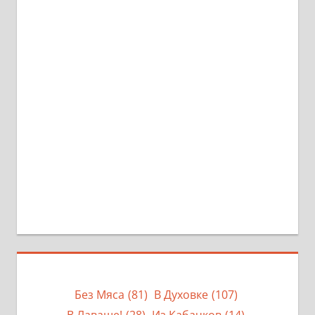
Без Мяса
(81)
В Духовке
(107)
В Лаваше!
(28)
Из Кабачков
(14)