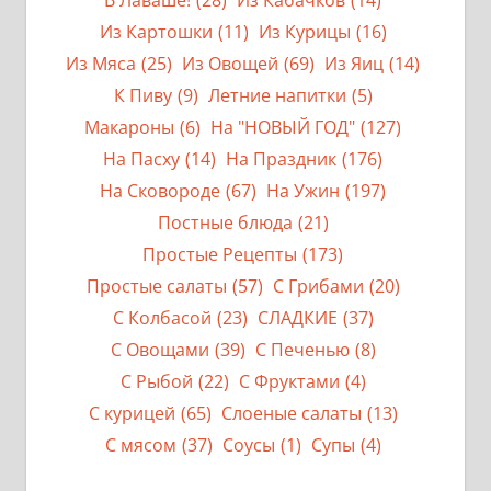
Из Картошки
(11)
Из Курицы
(16)
Из Мяса
(25)
Из Овощей
(69)
Из Яиц
(14)
К Пиву
(9)
Летние напитки
(5)
Макароны
(6)
На "НОВЫЙ ГОД"
(127)
На Пасху
(14)
На Праздник
(176)
На Сковороде
(67)
На Ужин
(197)
Постные блюда
(21)
Простые Рецепты
(173)
Простые салаты
(57)
С Грибами
(20)
С Колбасой
(23)
СЛАДКИЕ
(37)
С Овощами
(39)
С Печенью
(8)
С Рыбой
(22)
С Фруктами
(4)
С курицей
(65)
Слоеные салаты
(13)
С мясом
(37)
Соусы
(1)
Супы
(4)