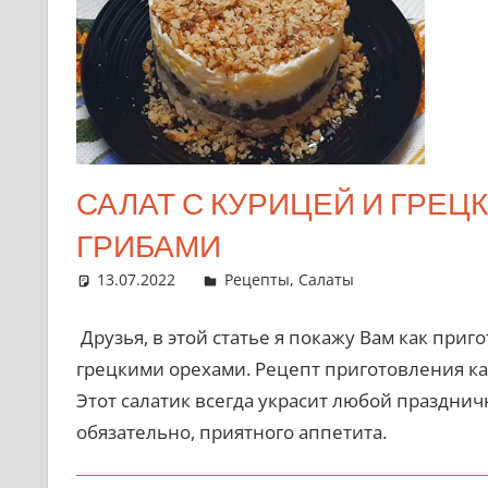
САЛАТ С КУРИЦЕЙ И ГРЕЦ
ГРИБАМИ
13.07.2022
admin
Рецепты
,
Салаты
Друзья, в этой статье я покажу Вам как приг
грецкими орехами. Рецепт приготовления как
Этот салатик всегда украсит любой празднич
обязательно, приятного аппетита.