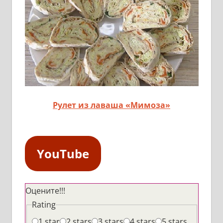
Рулет из лаваша «Мимоза»
YouTube
Оцените!!!
Rating
1 star
2 stars
3 stars
4 stars
5 stars