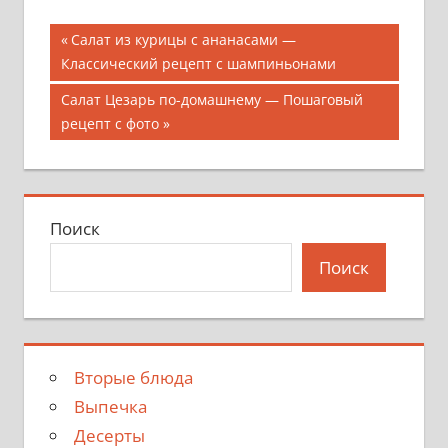
Навигация
Предыдущая
Салат из курицы с ананасами —
запись;
Классический рецепт с шампиньонами
по
Следующая
Салат Цезарь по-домашнему — Пошаговый
записям
запись:
рецепт с фото
Поиск
Поиск
Вторые блюда
Выпечка
Десерты