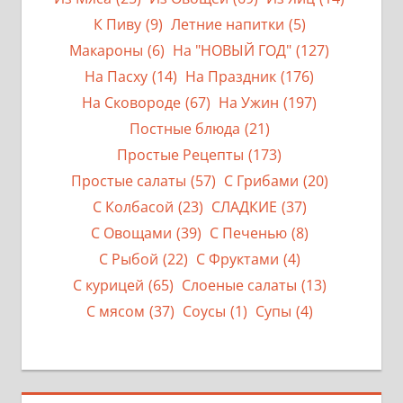
К Пиву
(9)
Летние напитки
(5)
Макароны
(6)
На "НОВЫЙ ГОД"
(127)
На Пасху
(14)
На Праздник
(176)
На Сковороде
(67)
На Ужин
(197)
Постные блюда
(21)
Простые Рецепты
(173)
Простые салаты
(57)
С Грибами
(20)
С Колбасой
(23)
СЛАДКИЕ
(37)
С Овощами
(39)
С Печенью
(8)
С Рыбой
(22)
С Фруктами
(4)
С курицей
(65)
Слоеные салаты
(13)
С мясом
(37)
Соусы
(1)
Супы
(4)