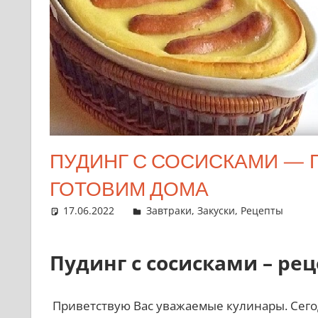
ПУДИНГ С СОСИСКАМИ — 
ГОТОВИМ ДОМА
17.06.2022
admin
Завтраки
,
Закуски
,
Рецепты
Пудинг с сосисками – рец
Приветствую Вас уважаемые кулинары. Сегод