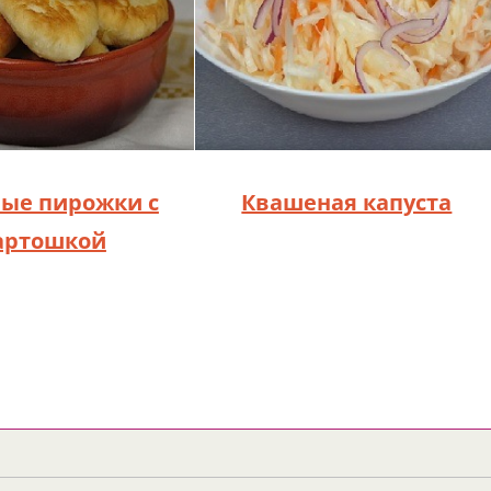
ые пирожки с
Квашеная капуста
артошкой